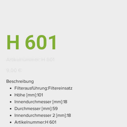
H 601
Artikelnummer:
Artikelnummer:
H 601
H
601
Preis
9,00 €
Beschreibung
Filterausführung:Filtereinsatz
Höhe [mm]:101
Innendurchmesser [mm]:18
Durchmesser [mm]:59
Innendurchmesser 2 [mm]:18
Artikelnummer:H 601