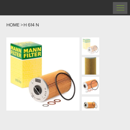
HOME
>
H 614 N