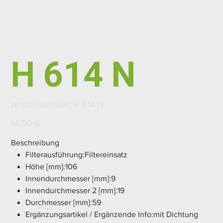
H 614 N
Artikelnummer:
Artikelnummer:
H 614 N
H
614
N
Preis
14,00 €
Beschreibung
Filterausführung:Filtereinsatz
Höhe [mm]:106
Innendurchmesser [mm]:9
Innendurchmesser 2 [mm]:19
Durchmesser [mm]:59
Ergänzungsartikel / Ergänzende Info:mit Dichtung