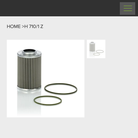
HOME
>
H 710/1 Z