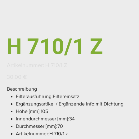
H 710/1 Z
Artikelnummer:
Artikelnummer:
H 710/1 Z
H
710/1
Z
Preis
30,00 €
Beschreibung
Filterausführung:Filtereinsatz
Ergänzungsartikel / Ergänzende Info:mit Dichtung
Höhe [mm]:105
Innendurchmesser [mm]:34
Durchmesser [mm]:70
Artikelnummer:H 710/1 z