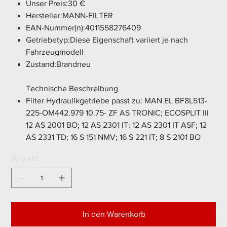
Unser Preis:30 €
Hersteller:MANN-FILTER
EAN-Nummer(n):4011558276409
Getriebetyp:Diese Eigenschaft variiert je nach
Fahrzeugmodell
Zustand:Brandneu
Technische Beschreibung
Filter Hydraulikgetriebe passt zu: MAN EL BF8L513-
225-OM442.979 10.75- ZF AS TRONIC; ECOSPLIT III
12 AS 2001 BO; 12 AS 2301 IT; 12 AS 2301 IT ASF; 12
AS 2331 TD; 16 S 151 NMV; 16 S 221 IT; 8 S 2101 BO
Anzahl
In den Warenkorb