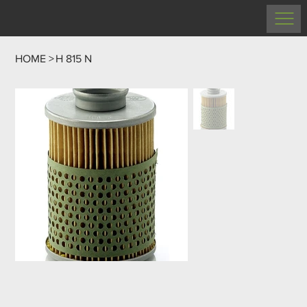
HOME
>
H 815 N