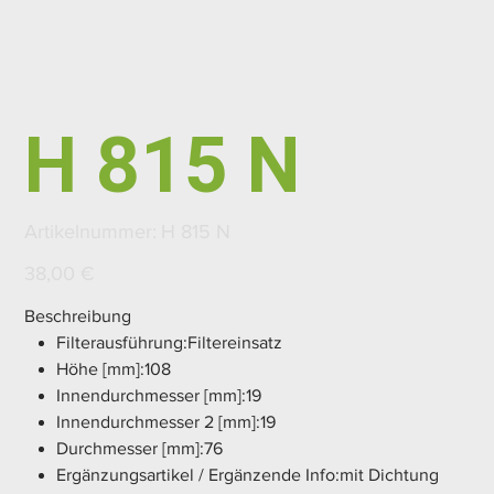
H 815 N
Artikelnummer:
Artikelnummer:
H 815 N
H
815
N
Preis
38,00 €
Beschreibung
Filterausführung:Filtereinsatz
Höhe [mm]:108
Innendurchmesser [mm]:19
Innendurchmesser 2 [mm]:19
Durchmesser [mm]:76
Ergänzungsartikel / Ergänzende Info:mit Dichtung