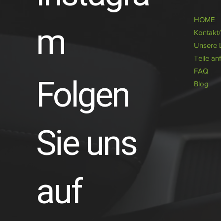
HOME
m
Kontakt
Unsere 
Teile an
FAQ
Folgen
Blog
Sie uns
auf