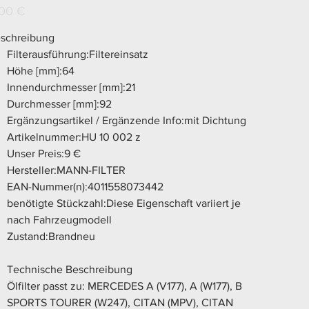
002
s
00 €
Z
schreibung
Filterausführung:Filtereinsatz
Höhe [mm]:64
Innendurchmesser [mm]:21
Durchmesser [mm]:92
Ergänzungsartikel / Ergänzende Info:mit Dichtung
Artikelnummer:HU 10 002 z
Unser Preis:9 €
Hersteller:MANN-FILTER
EAN-Nummer(n):4011558073442
benötigte Stückzahl:Diese Eigenschaft variiert je
nach Fahrzeugmodell
Zustand:Brandneu
Technische Beschreibung
Ölfilter passt zu: MERCEDES A (V177), A (W177), B
SPORTS TOURER (W247), CITAN (MPV), CITAN