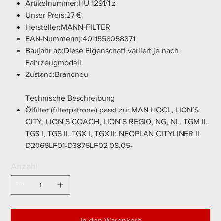
Artikelnummer:HU 1291/1 z
Unser Preis:27 €
Hersteller:MANN-FILTER
EAN-Nummer(n):4011558058371
Baujahr ab:Diese Eigenschaft variiert je nach
Fahrzeugmodell
Zustand:Brandneu
Technische Beschreibung
Ölfilter (filterpatrone) passt zu: MAN HOCL, LION´S
CITY, LION´S COACH, LION´S REGIO, NG, NL, TGM II,
TGS I, TGS II, TGX I, TGX II; NEOPLAN CITYLINER II
D2066LF01-D3876LF02 08.05-
Anzahl
In den Warenkorb