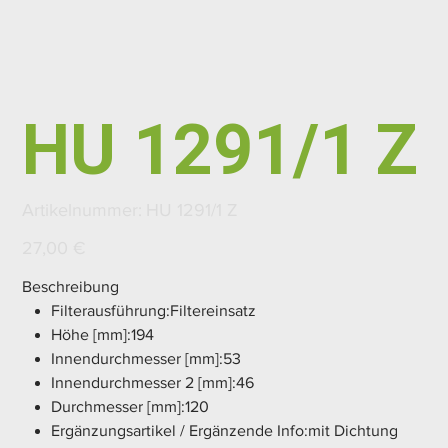
HU 1291/1 Z
Artikelnummer:
Artikelnummer:
HU 1291/1 Z
HU
1291/1
Z
Preis
27,00 €
Beschreibung
Filterausführung:Filtereinsatz
Höhe [mm]:194
Innendurchmesser [mm]:53
Innendurchmesser 2 [mm]:46
Durchmesser [mm]:120
Ergänzungsartikel / Ergänzende Info:mit Dichtung