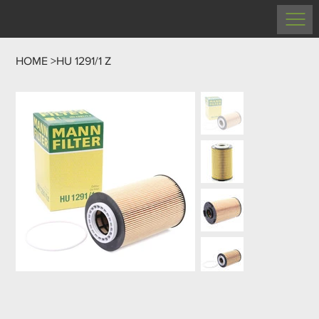
HOME
>
HU 1291/1 Z