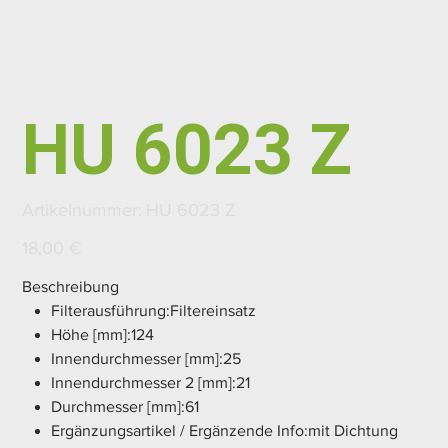
HU 6023 Z
Artikelnummer:
Artikelnummer:
HU 6023 Z
HU
6023
Z
Preis
18,00 €
Beschreibung
Filterausführung:Filtereinsatz
Höhe [mm]:124
Innendurchmesser [mm]:25
Innendurchmesser 2 [mm]:21
Durchmesser [mm]:61
Ergänzungsartikel / Ergänzende Info:mit Dichtung