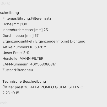
Z
s
,00 €
schreibung
Filterausführung:Filtereinsatz
Höhe [mm]:130
Innendurchmesser [mm]:25
Durchmesser [mm]:57
Ergänzungsartikel / Ergänzende Info:mit Dichtung
Artikelnummer:HU 6026 z
Unser Preis:13 €
Hersteller:MANN-FILTER
EAN-Nummer(n):4011558086817
Zustand:Brandneu
Technische Beschreibung
Ölfilter passt zu: ALFA ROMEO GIULIA, STELVIO
2.2D 10.15-
zahl