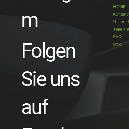
HOME
m
Kontakt
Unsere 
Teile an
FAQ
Folgen
Blog
Sie uns
auf