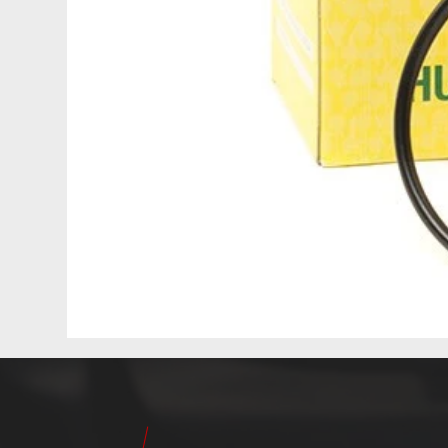
24
Pilot
Teile