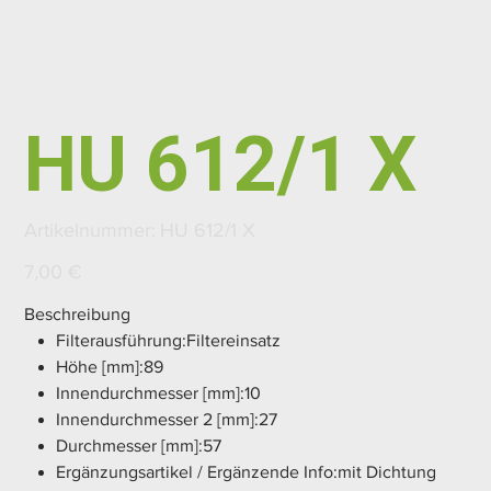
HU 612/1 X
Artikelnummer:
Artikelnummer:
HU 612/1 X
HU
612/1
X
Preis
7,00 €
Beschreibung
Filterausführung:Filtereinsatz
Höhe [mm]:89
Innendurchmesser [mm]:10
Innendurchmesser 2 [mm]:27
Durchmesser [mm]:57
Ergänzungsartikel / Ergänzende Info:mit Dichtung