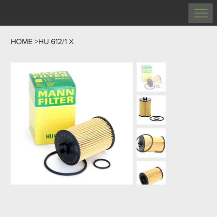
HOME
>
HU 612/1 X