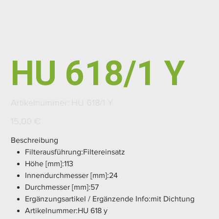
HU 618/1 Y
Artikelnummer:
Artikelnummer:
HU 618/1 Y
HU
618/1
Y
Preis
15,00 €
Beschreibung
Filterausführung:Filtereinsatz
Höhe [mm]:113
Innendurchmesser [mm]:24
Durchmesser [mm]:57
Ergänzungsartikel / Ergänzende Info:mit Dichtung
Artikelnummer:HU 618 y