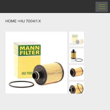
HOME
>
HU 7004/1 X