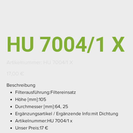
HU 7004/1 X
Artikelnummer:
Artikelnummer:
HU 7004/1 X
HU
7004/1
X
Preis
17,00 €
Beschreibung
Filterausführung:Filtereinsatz
Höhe [mm]:105
Durchmesser [mm]:64, 25
Ergänzungsartikel / Ergänzende Info:mit Dichtung
Artikelnummer:HU 7004/1 x
Unser Preis:17 €