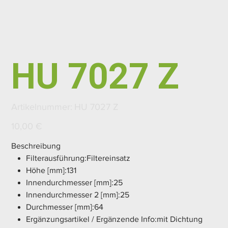
HU 7027 Z
Artikelnummer:
Artikelnummer:
HU 7027 Z
HU
7027
Z
Preis
10,00 €
Beschreibung
Filterausführung:Filtereinsatz
Höhe [mm]:131
Innendurchmesser [mm]:25
Innendurchmesser 2 [mm]:25
Durchmesser [mm]:64
Ergänzungsartikel / Ergänzende Info:mit Dichtung