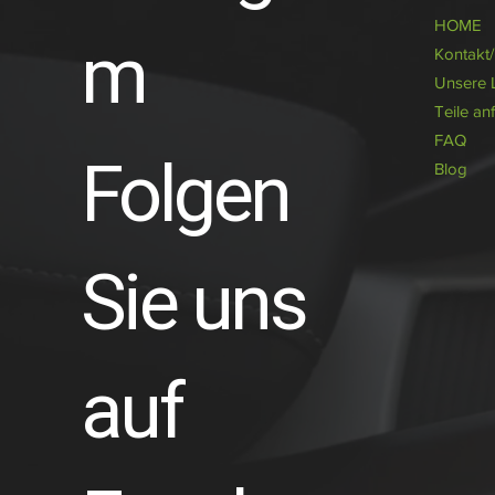
HOME
m
Kontakt
Unsere 
Teile an
FAQ
Folgen
Blog
Sie uns
auf