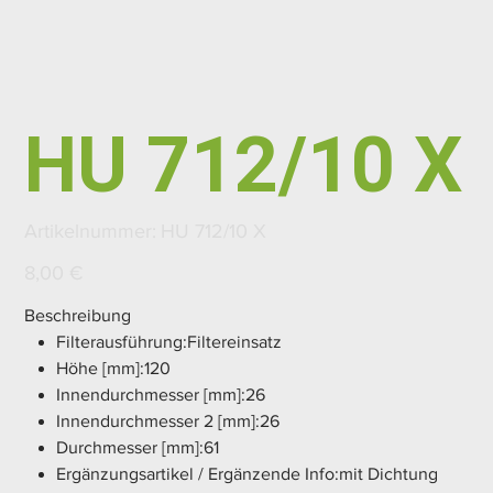
HU 712/10 X
Artikelnummer:
Artikelnummer:
HU 712/10 X
HU
712/10
X
Preis
8,00 €
Beschreibung
Filterausführung:Filtereinsatz
Höhe [mm]:120
Innendurchmesser [mm]:26
Innendurchmesser 2 [mm]:26
Durchmesser [mm]:61
Ergänzungsartikel / Ergänzende Info:mit Dichtung