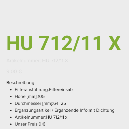
HU 712/11 X
Artikelnummer:
Artikelnummer:
HU 712/11 X
HU
712/11
X
Preis
9,00 €
Beschreibung
Filterausführung:Filtereinsatz
Höhe [mm]:105
Durchmesser [mm]:64, 25
Ergänzungsartikel / Ergänzende Info:mit Dichtung
Artikelnummer:HU 712/11 x
Unser Preis:9 €