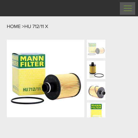
HOME
>
HU 712/11 X