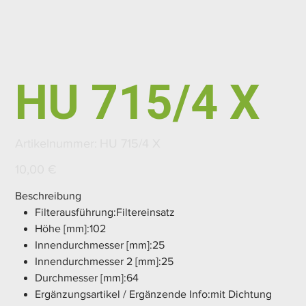
HU 715/4 X
Artikelnummer:
Artikelnummer:
HU 715/4 X
HU
715/4
X
Preis
10,00 €
Beschreibung
Filterausführung:Filtereinsatz
Höhe [mm]:102
Innendurchmesser [mm]:25
Innendurchmesser 2 [mm]:25
Durchmesser [mm]:64
Ergänzungsartikel / Ergänzende Info:mit Dichtung