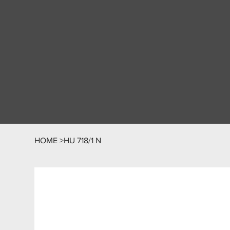
HOME
>
HU 718/1 N