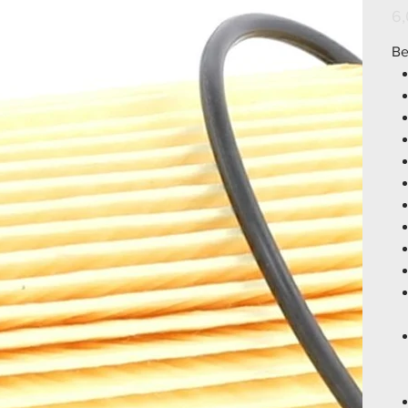
Prei
6,
Be