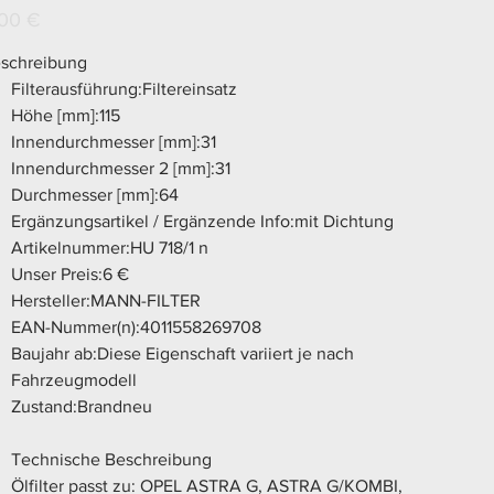
N
s
00 €
schreibung
Filterausführung:Filtereinsatz
Höhe [mm]:115
Innendurchmesser [mm]:31
Innendurchmesser 2 [mm]:31
Durchmesser [mm]:64
Ergänzungsartikel / Ergänzende Info:mit Dichtung
Artikelnummer:HU 718/1 n
Unser Preis:6 €
Hersteller:MANN-FILTER
EAN-Nummer(n):4011558269708
Baujahr ab:Diese Eigenschaft variiert je nach
Fahrzeugmodell
Zustand:Brandneu
Technische Beschreibung
Ölfilter passt zu: OPEL ASTRA G, ASTRA G/KOMBI,