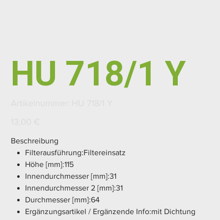
HU 718/1 Y
Artikelnummer:
Artikelnummer:
HU 718/1 Y
HU
718/1
Y
Preis
13,00 €
Beschreibung
Filterausführung:Filtereinsatz
Höhe [mm]:115
Innendurchmesser [mm]:31
Innendurchmesser 2 [mm]:31
Durchmesser [mm]:64
Ergänzungsartikel / Ergänzende Info:mit Dichtung