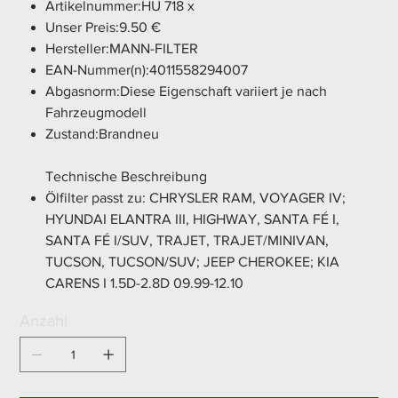
Artikelnummer:HU 718 x
Unser Preis:9.50 €
Hersteller:MANN-FILTER
EAN-Nummer(n):4011558294007
Abgasnorm:Diese Eigenschaft variiert je nach
Fahrzeugmodell
Zustand:Brandneu
Technische Beschreibung
Ölfilter passt zu: CHRYSLER RAM, VOYAGER IV;
HYUNDAI ELANTRA III, HIGHWAY, SANTA FÉ I,
SANTA FÉ I/SUV, TRAJET, TRAJET/MINIVAN,
TUCSON, TUCSON/SUV; JEEP CHEROKEE; KIA
CARENS I 1.5D-2.8D 09.99-12.10
Anzahl