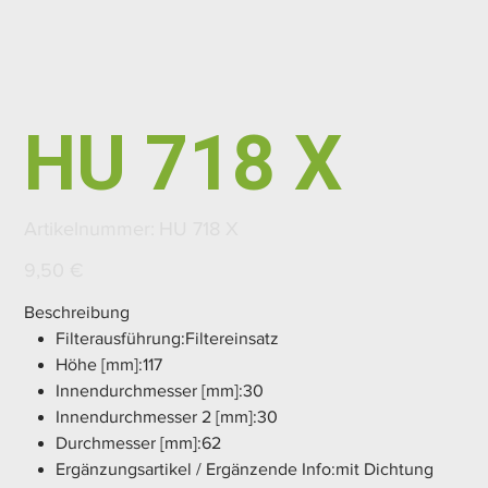
HU 718 X
Artikelnummer:
Artikelnummer:
HU 718 X
HU
718
X
Preis
9,50 €
Beschreibung
Filterausführung:Filtereinsatz
Höhe [mm]:117
Innendurchmesser [mm]:30
Innendurchmesser 2 [mm]:30
Durchmesser [mm]:62
Ergänzungsartikel / Ergänzende Info:mit Dichtung