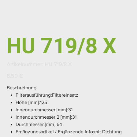
HU 719/8 X
Artikelnummer:
Artikelnummer:
HU 719/8 X
HU
719/8
X
Preis
8,50 €
Beschreibung
Filterausführung:Filtereinsatz
Höhe [mm]:125
Innendurchmesser [mm]:31
Innendurchmesser 2 [mm]:31
Durchmesser [mm]:64
Ergänzungsartikel / Ergänzende Info:mit Dichtung