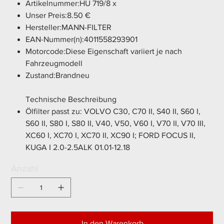
Artikelnummer:HU 719/8 x
Unser Preis:8.50 €
Hersteller:MANN-FILTER
EAN-Nummer(n):4011558293901
Motorcode:Diese Eigenschaft variiert je nach
Fahrzeugmodell
Zustand:Brandneu
Technische Beschreibung
Ölfilter passt zu: VOLVO C30, C70 II, S40 II, S60 I,
S60 II, S80 I, S80 II, V40, V50, V60 I, V70 II, V70 III,
XC60 I, XC70 I, XC70 II, XC90 I; FORD FOCUS II,
KUGA I 2.0-2.5ALK 01.01-12.18
Anzahl
In den Warenkorb