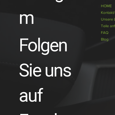
HOME
m
Kontakt
Unsere 
Teile an
FAQ
Folgen
Blog
Sie uns
auf