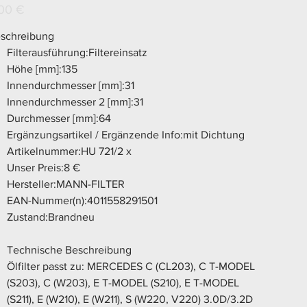
X
s
00 €
schreibung
Filterausführung:Filtereinsatz
Höhe [mm]:135
Innendurchmesser [mm]:31
Innendurchmesser 2 [mm]:31
Durchmesser [mm]:64
Ergänzungsartikel / Ergänzende Info:mit Dichtung
Artikelnummer:HU 721/2 x
Unser Preis:8 €
Hersteller:MANN-FILTER
EAN-Nummer(n):4011558291501
Zustand:Brandneu
Technische Beschreibung
Ölfilter passt zu: MERCEDES C (CL203), C T-MODEL
(S203), C (W203), E T-MODEL (S210), E T-MODEL
(S211), E (W210), E (W211), S (W220, V220) 3.0D/3.2D