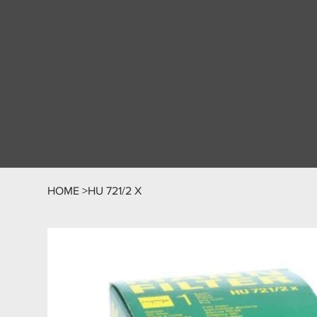
HOME
>
HU 721/2 X