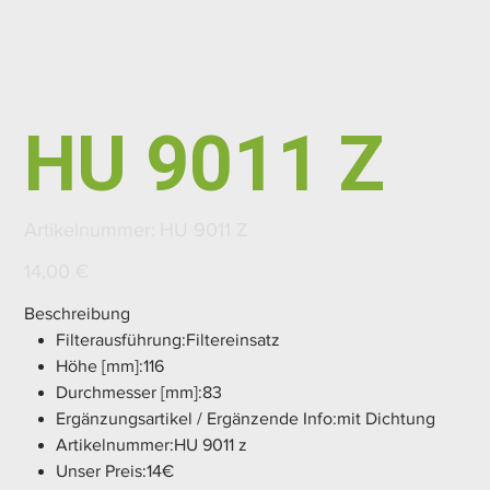
HU 9011 Z
Artikelnummer:
Artikelnummer:
HU 9011 Z
HU
9011
Z
Preis
14,00 €
Beschreibung
Filterausführung:Filtereinsatz
Höhe [mm]:116
Durchmesser [mm]:83
Ergänzungsartikel / Ergänzende Info:mit Dichtung
Artikelnummer:HU 9011 z
Unser Preis:14€