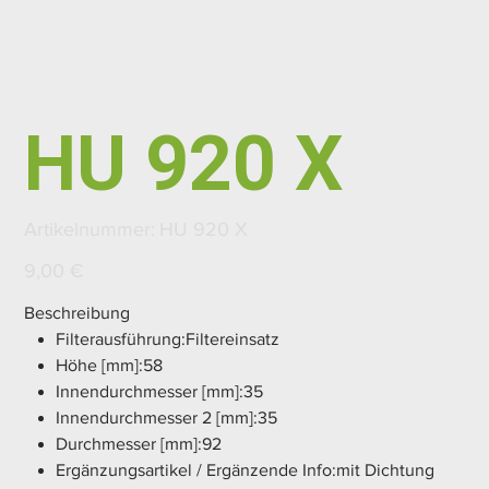
HU 920 X
Artikelnummer:
Artikelnummer:
HU 920 X
HU
920
X
Preis
9,00 €
Beschreibung
Filterausführung:Filtereinsatz
Höhe [mm]:58
Innendurchmesser [mm]:35
Innendurchmesser 2 [mm]:35
Durchmesser [mm]:92
Ergänzungsartikel / Ergänzende Info:mit Dichtung