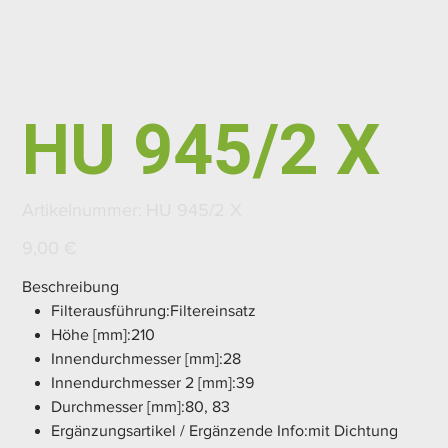
HU 945/2 X
Artikelnummer:
Artikelnummer:
HU 945/2 X
HU
945/2
X
Preis
9,00 €
Beschreibung
Filterausführung:Filtereinsatz
Höhe [mm]:210
Innendurchmesser [mm]:28
Innendurchmesser 2 [mm]:39
Durchmesser [mm]:80, 83
Ergänzungsartikel / Ergänzende Info:mit Dichtung