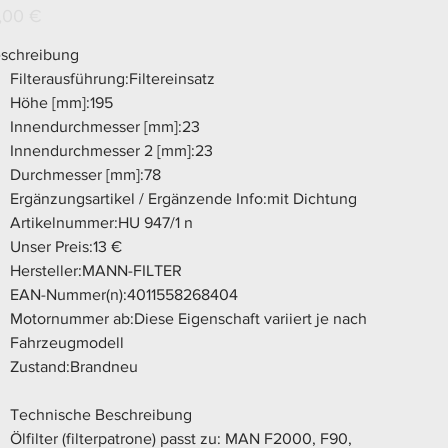
N
s
,00 €
schreibung
Filterausführung:Filtereinsatz
Höhe [mm]:195
Innendurchmesser [mm]:23
Innendurchmesser 2 [mm]:23
Durchmesser [mm]:78
Ergänzungsartikel / Ergänzende Info:mit Dichtung
Artikelnummer:HU 947/1 n
Unser Preis:13 €
Hersteller:MANN-FILTER
EAN-Nummer(n):4011558268404
Motornummer ab:Diese Eigenschaft variiert je nach
Fahrzeugmodell
Zustand:Brandneu
Technische Beschreibung
Ölfilter (filterpatrone) passt zu: MAN F2000, F90,