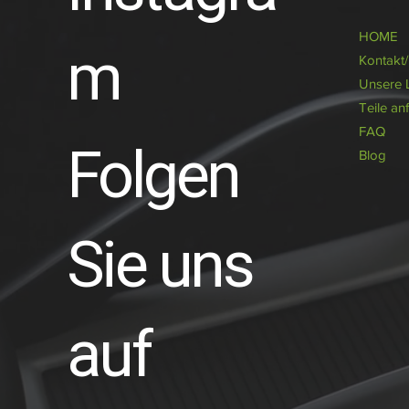
HOME
m
Kontakt
Unsere 
Teile an
FAQ
Folgen
Blog
Sie uns
auf