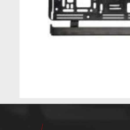
24
Pilot
Teile