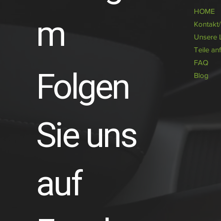
HOME
m
Kontakt
Unsere 
Teile an
FAQ
Folgen
Blog
Sie uns
auf