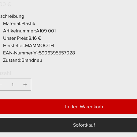
001
s
00 €
schreibung
Material:Plastik
Artikelnummer:A109 001
Unser Preis:8,16 €
Hersteller:MAMMOOTH
EAN-Nummer(n):5906395557028
Zustand:Brandneu
zahl
In den Warenkorb
Sofortkauf