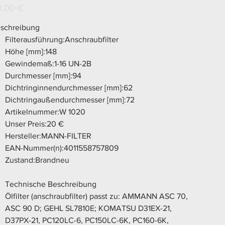
s
0,00 €
schreibung
Filterausführung:Anschraubfilter
Höhe [mm]:148
Gewindemaß:1-16 UN-2B
Durchmesser [mm]:94
Dichtringinnendurchmesser [mm]:62
Dichtringaußendurchmesser [mm]:72
Artikelnummer:W 1020
Unser Preis:20 €
Hersteller:MANN-FILTER
EAN-Nummer(n):4011558757809
Zustand:Brandneu
Technische Beschreibung
Ölfilter (anschraubfilter) passt zu: AMMANN ASC 70,
ASC 90 D; GEHL SL7810E; KOMATSU D31EX-21,
D37PX-21, PC120LC-6, PC150LC-6K, PC160-6K,