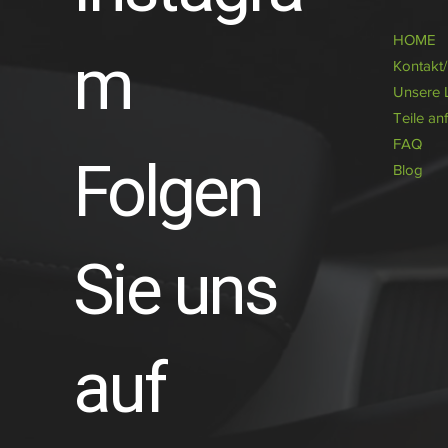
HOME
m
Kontakt
Unsere 
Teile an
FAQ
Folgen
Blog
Sie uns
auf