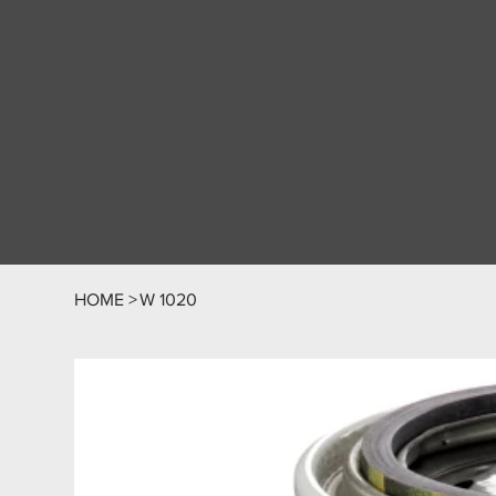
HOME
>
W 1020