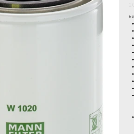
Prei
2
Be