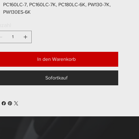
PC160LC-7, PC160LC-7K, PC180LC-6K, PW130-7K,
PW130ES-6K
zahl
In den Warenkorb
Sofortkauf