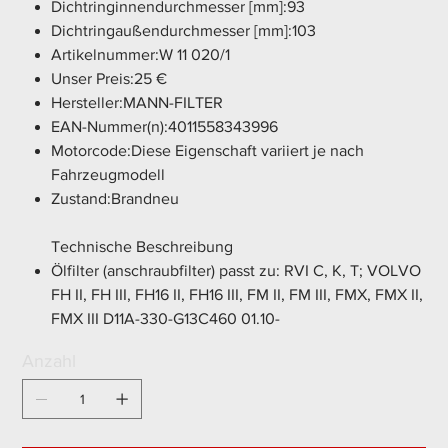
Dichtringinnendurchmesser [mm]:93
Dichtringaußendurchmesser [mm]:103
Artikelnummer:W 11 020/1
Unser Preis:25 €
Hersteller:MANN-FILTER
EAN-Nummer(n):4011558343996
Motorcode:Diese Eigenschaft variiert je nach
Fahrzeugmodell
Zustand:Brandneu
Technische Beschreibung
Ölfilter (anschraubfilter) passt zu: RVI C, K, T; VOLVO
FH II, FH III, FH16 II, FH16 III, FM II, FM III, FMX, FMX II,
FMX III D11A-330-G13C460 01.10-
Anzahl