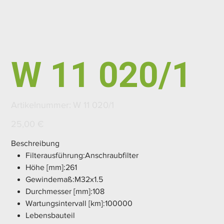
W 11 020/1
Artikelnummer:
Artikelnummer:
W 11 020/1
W
11
020/1
Preis
25,00 €
Beschreibung
Filterausführung:Anschraubfilter
Höhe [mm]:261
Gewindemaß:M32x1.5
Durchmesser [mm]:108
Wartungsintervall [km]:100000
Lebensbauteil