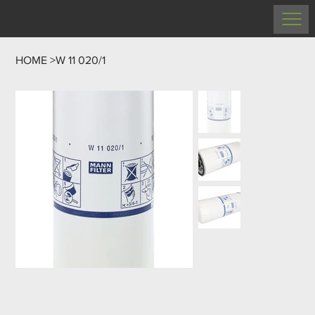
HOME
>
W 11 020/1