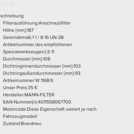
s
5,00 €
schreibung
Filterausführung:Anschraubfilter
Höhe [mm]:187
Gewindemaß:1 1 / 8-16 UN-2B
Artikelnummer des empfohlenen
Spezialwerkzeuges:LS 11
Durchmesser [mm]:108
Dichtringinnendurchmesser [mm]:103
Dichtringaußendurchmesser [mm]:93
Artikelnummer:W 1168/6
Unser Preis:35 €
Hersteller:MANN-FILTER
EAN-Nummer(n):4011558067700
Motorcode:Diese Eigenschaft variiert je nach
Fahrzeugmodell
Zustand:Brandneu