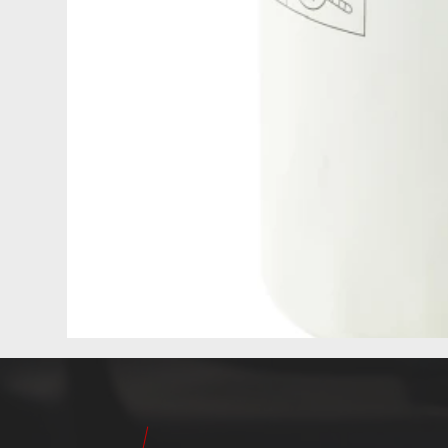
24
Pilot
Teile