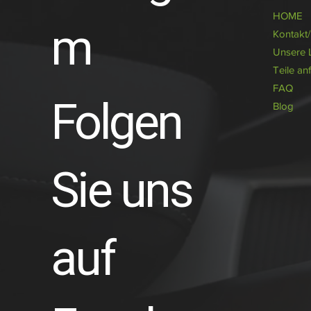
HOME
m
Kontakt
Unsere 
Teile an
FAQ
Folgen
Blog
Sie uns
auf