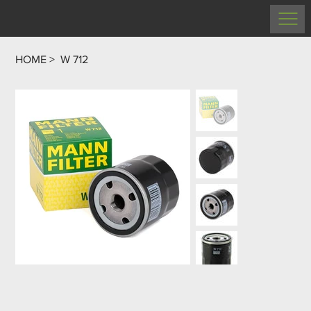
HOME
>
W 712