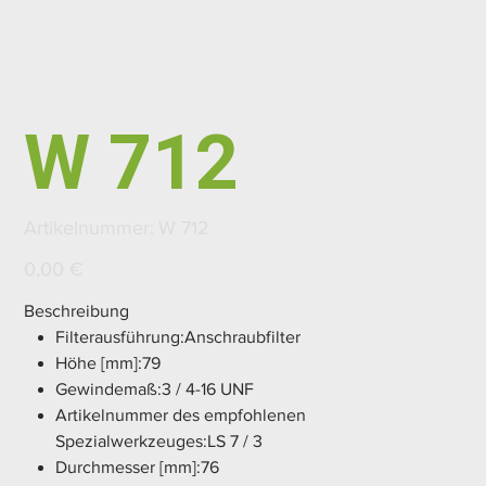
W 712
Artikelnummer:
Artikelnummer:
W 712
W
712
Preis
0,00 €
Beschreibung
Filterausführung:Anschraubfilter
Höhe [mm]:79
Gewindemaß:3 / 4-16 UNF
Artikelnummer des empfohlenen
Spezialwerkzeuges:LS 7 / 3
Durchmesser [mm]:76