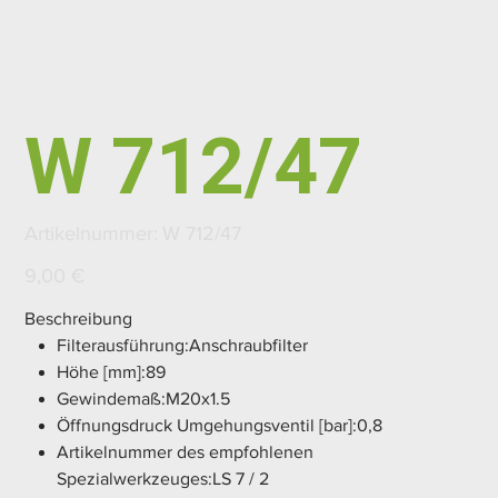
W 712/47
Artikelnummer:
Artikelnummer:
W 712/47
W
712/47
Preis
9,00 €
Beschreibung
Filterausführung:Anschraubfilter
Höhe [mm]:89
Gewindemaß:M20x1.5
Öffnungsdruck Umgehungsventil [bar]:0,8
Artikelnummer des empfohlenen
Spezialwerkzeuges:LS 7 / 2