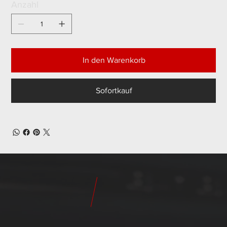
Anzahl
In den Warenkorb
Sofortkauf
24
Pilot
Teile