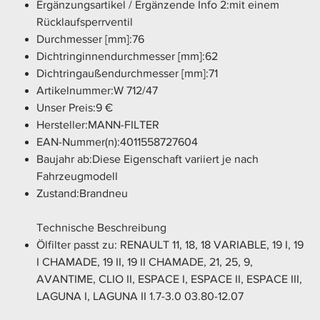
Ergänzungsartikel / Ergänzende Info 2:mit einem
Rücklaufsperrventil
Durchmesser [mm]:76
Dichtringinnendurchmesser [mm]:62
Dichtringaußendurchmesser [mm]:71
Artikelnummer:W 712/47
Unser Preis:9 €
Hersteller:MANN-FILTER
EAN-Nummer(n):4011558727604
Baujahr ab:Diese Eigenschaft variiert je nach
Fahrzeugmodell
Zustand:Brandneu
Technische Beschreibung
Ölfilter passt zu: RENAULT 11, 18, 18 VARIABLE, 19 I, 19
I CHAMADE, 19 II, 19 II CHAMADE, 21, 25, 9,
AVANTIME, CLIO II, ESPACE I, ESPACE II, ESPACE III,
LAGUNA I, LAGUNA II 1.7-3.0 03.80-12.07