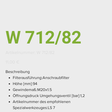
W 712/82
Artikelnummer:
Artikelnummer:
W 712/82
W
712/82
Preis
11,00 €
Beschreibung
Filterausführung:Anschraubfilter
Höhe [mm]:94
Gewindemaß:M20x1.5
Öffnungsdruck Umgehungsventil [bar]:1,2
Artikelnummer des empfohlenen
Spezialwerkzeuges:LS 7