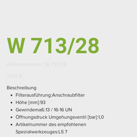
W 713/28
Artikelnummer:
Artikelnummer:
W 713/28
W
713/28
Preis
7,00 €
Beschreibung
Filterausführung:Anschraubfilter
Höhe [mm]:93
Gewindemaß:13 / 16-16 UN
Öffnungsdruck Umgehungsventil [bar]:1,0
Artikelnummer des empfohlenen
Spezialwerkzeuges:LS 7