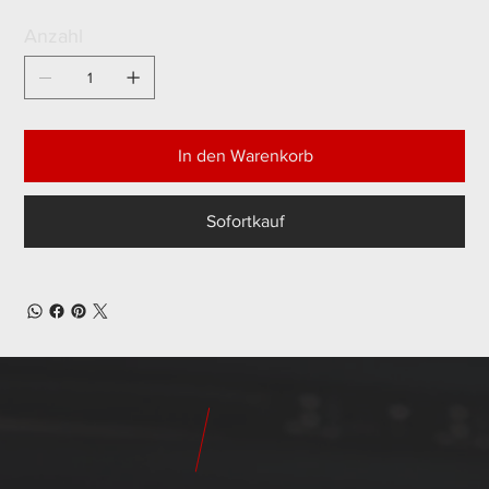
Anzahl
In den Warenkorb
Sofortkauf
24
Pilot
Teile