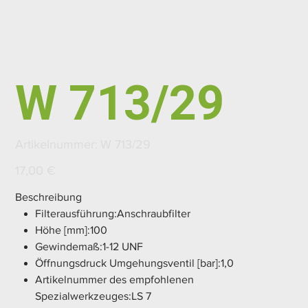
W 713/29
Artikelnummer:
Artikelnummer:
W 713/29
W
713/29
Preis
17,00 €
Beschreibung
Filterausführung:Anschraubfilter
Höhe [mm]:100
Gewindemaß:1-12 UNF
Öffnungsdruck Umgehungsventil [bar]:1,0
Artikelnummer des empfohlenen
Spezialwerkzeuges:LS 7