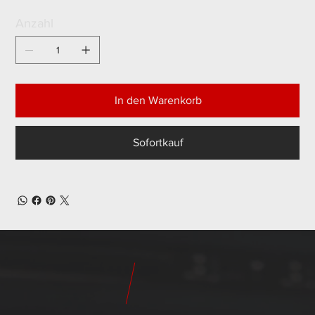
Anzahl
In den Warenkorb
Sofortkauf
24
Pilot
Teile