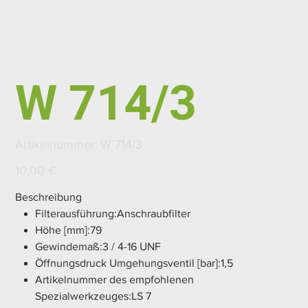
W 714/3
Artikelnummer:
Artikelnummer:
W 714/3
W
714/3
Preis
10,00 €
Beschreibung
Filterausführung:Anschraubfilter
Höhe [mm]:79
Gewindemaß:3 / 4-16 UNF
Öffnungsdruck Umgehungsventil [bar]:1,5
Artikelnummer des empfohlenen
Spezialwerkzeuges:LS 7