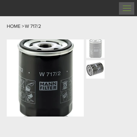
HOME
>
W 717/2