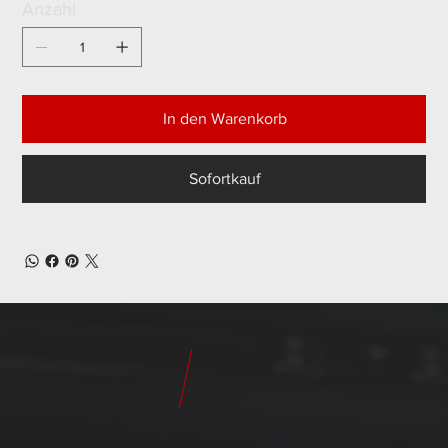
Anzahl
In den Warenkorb
Sofortkauf
24
Pilot
Teile