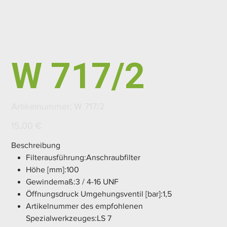
W 717/2
Artikelnummer:
Artikelnummer:
W 717/2
W
717/2
Preis
15,00 €
Beschreibung
Filterausführung:Anschraubfilter
Höhe [mm]:100
Gewindemaß:3 / 4-16 UNF
Öffnungsdruck Umgehungsventil [bar]:1,5
Artikelnummer des empfohlenen
Spezialwerkzeuges:LS 7