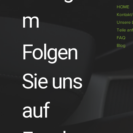
HOME
m
Kontakt
Unsere 
Teile an
FAQ
Folgen
Blog
Sie uns
auf