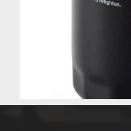
24
Pilot
Teile