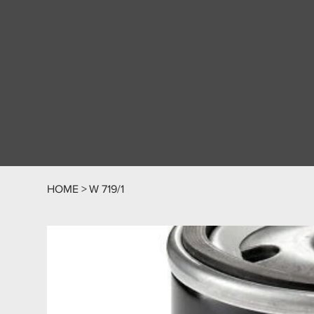
HOME
>
W 719/1