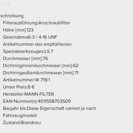
s
00 €
schreibung
Filterausführung:Anschraubfilter
Höhe [mm]:123
Gewindemaß:3 / 4-16 UNF
Artikelnummer des empfohlenen
Spezialwerkzeuges:LS 7
Durchmesser [mm]:76
Dichtringinnendurchmesser [mm]:62
Dichtringaußendurchmesser [mm]:71
Artikelnummer:W 719/1
Unser Preis:8 €
Hersteller:MANN-FILTER
EAN-Nummer(n):4011558703509
Baujahr bis:Diese Eigenschaft variiert je nach
Fahrzeugmodell
Zustand:Brandneu