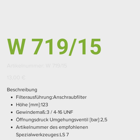
W 719/15
Artikelnummer:
Artikelnummer:
W 719/15
W
719/15
Preis
13,00 €
Beschreibung
Filterausführung:Anschraubfilter
Höhe [mm]:123
Gewindemaß:3 / 4-16 UNF
Öffnungsdruck Umgehungsventil [bar]:2,5
Artikelnummer des empfohlenen
Spezialwerkzeuges:LS 7