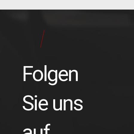
24
Pilot
Teile
Folgen
Sie uns
auf