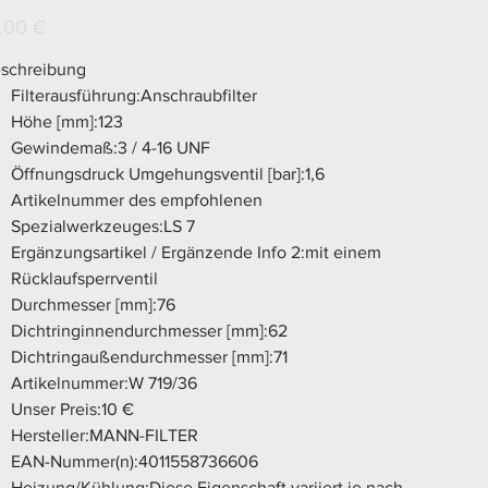
719/36
s
,00 €
schreibung
Filterausführung:Anschraubfilter
Höhe [mm]:123
Gewindemaß:3 / 4-16 UNF
Öffnungsdruck Umgehungsventil [bar]:1,6
Artikelnummer des empfohlenen
Spezialwerkzeuges:LS 7
Ergänzungsartikel / Ergänzende Info 2:mit einem
Rücklaufsperrventil
Durchmesser [mm]:76
Dichtringinnendurchmesser [mm]:62
Dichtringaußendurchmesser [mm]:71
Artikelnummer:W 719/36
Unser Preis:10 €
Hersteller:MANN-FILTER
EAN-Nummer(n):4011558736606
Heizung/Kühlung:Diese Eigenschaft variiert je nach