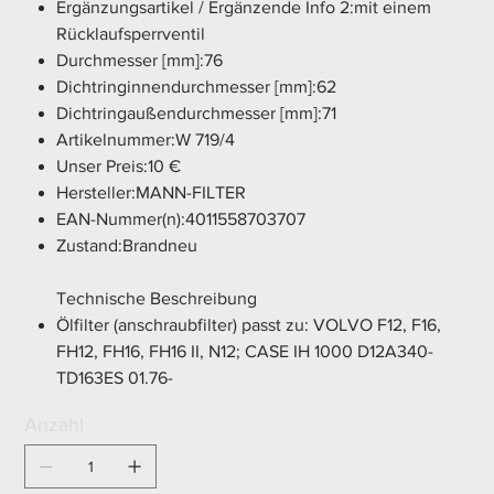
Ergänzungsartikel / Ergänzende Info 2:mit einem
Rücklaufsperrventil
Durchmesser [mm]:76
Dichtringinnendurchmesser [mm]:62
Dichtringaußendurchmesser [mm]:71
Artikelnummer:W 719/4
Unser Preis:10 €
Hersteller:MANN-FILTER
EAN-Nummer(n):4011558703707
Zustand:Brandneu
Technische Beschreibung
Ölfilter (anschraubfilter) passt zu: VOLVO F12, F16,
FH12, FH16, FH16 II, N12; CASE IH 1000 D12A340-
TD163ES 01.76-
Anzahl