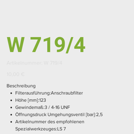
W 719/4
Artikelnummer:
Artikelnummer:
W 719/4
W
719/4
Preis
10,00 €
Beschreibung
Filterausführung:Anschraubfilter
Höhe [mm]:123
Gewindemaß:3 / 4-16 UNF
Öffnungsdruck Umgehungsventil [bar]:2,5
Artikelnummer des empfohlenen
Spezialwerkzeuges:LS 7