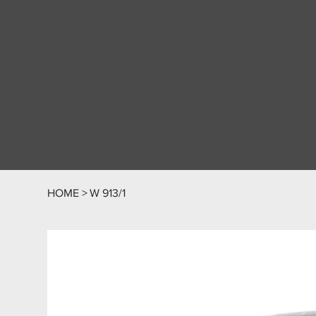
HOME
>
W 913/1