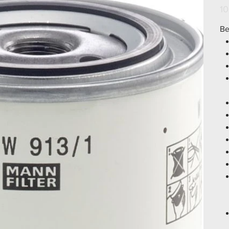
Prei
10
Be