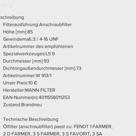
s
,00 €
schreibung
Filterausführung:Anschraubfilter
Höhe [mm]:85
Gewindemaß:3 / 4-16 UNF
Artikelnummer des empfohlenen
Spezialwerkzeuges:LS 9
Durchmesser [mm]:93
Dichtringaußendurchmesser [mm]:73
Artikelnummer:W 913/1
Unser Preis:10 €
Hersteller:MANN-FILTER
EAN-Nummer(n):4011558011253
Zustand:Brandneu
Technische Beschreibung
Ölfilter (anschraubfilter) passt zu: FENDT 1 FARMER,
2 D FARMER, 3 S FARMER, 3 S FAVORIT, 3 SA