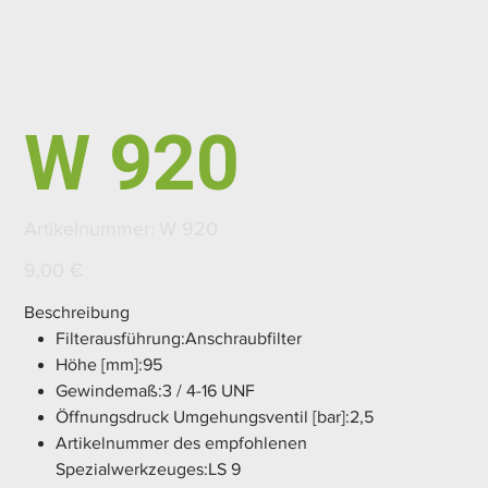
W 920
Artikelnummer:
Artikelnummer:
W 920
W
920
Preis
9,00 €
Beschreibung
Filterausführung:Anschraubfilter
Höhe [mm]:95
Gewindemaß:3 / 4-16 UNF
Öffnungsdruck Umgehungsventil [bar]:2,5
Artikelnummer des empfohlenen
Spezialwerkzeuges:LS 9