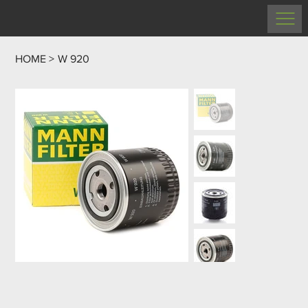
HOME
>
W 920