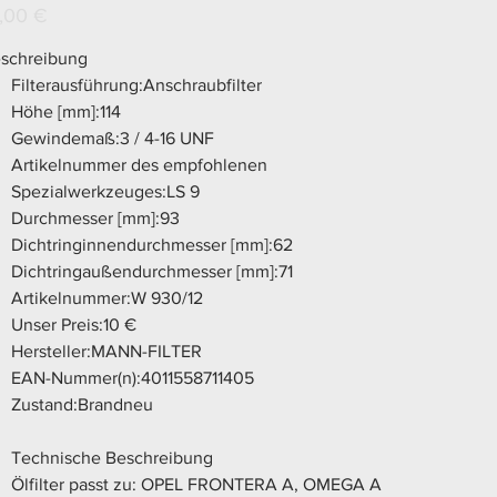
s
,00 €
schreibung
Filterausführung:Anschraubfilter
Höhe [mm]:114
Gewindemaß:3 / 4-16 UNF
Artikelnummer des empfohlenen
Spezialwerkzeuges:LS 9
Durchmesser [mm]:93
Dichtringinnendurchmesser [mm]:62
Dichtringaußendurchmesser [mm]:71
Artikelnummer:W 930/12
Unser Preis:10 €
Hersteller:MANN-FILTER
EAN-Nummer(n):4011558711405
Zustand:Brandneu
Technische Beschreibung
Ölfilter passt zu: OPEL FRONTERA A, OMEGA A