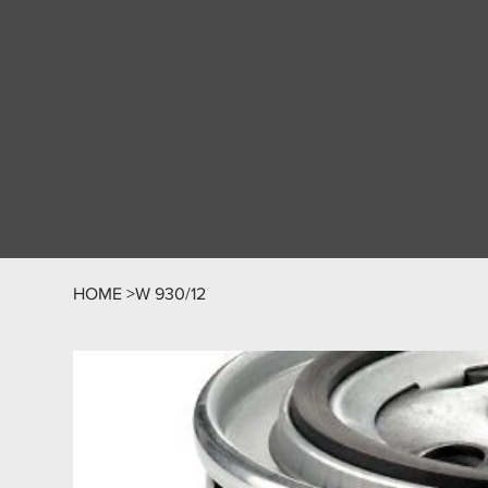
HOME
>
W 930/12