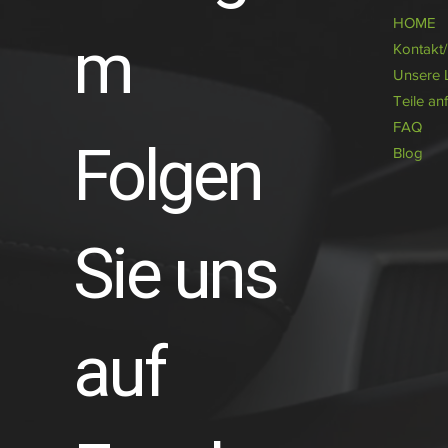
HOME
m
Kontakt
Unsere 
Teile an
FAQ
Folgen
Blog
Sie uns
auf