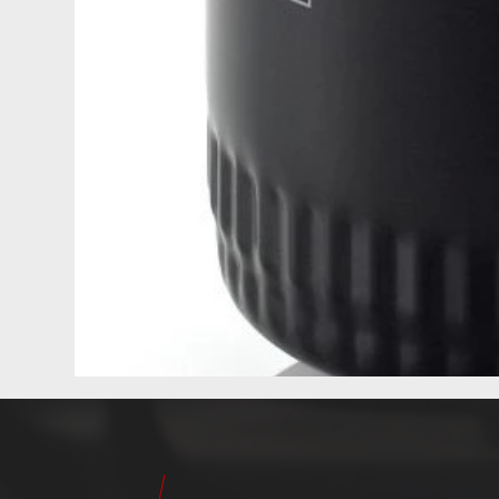
24
Pilot
Teile