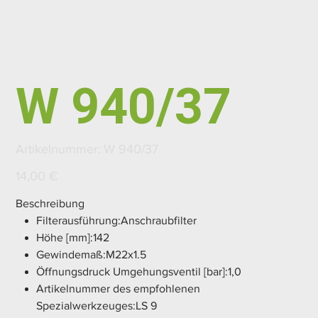
W 940/37
Artikelnummer:
Artikelnummer:
W 940/37
W
940/37
Preis
14,00 €
Beschreibung
Filterausführung:Anschraubfilter
Höhe [mm]:142
Gewindemaß:M22x1.5
Öffnungsdruck Umgehungsventil [bar]:1,0
Artikelnummer des empfohlenen
Spezialwerkzeuges:LS 9