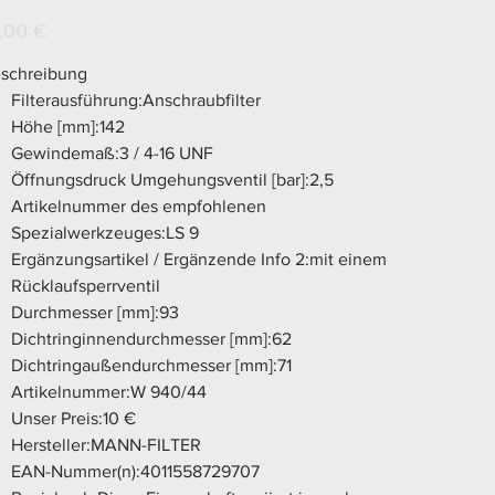
940/44
s
,00 €
schreibung
Filterausführung:Anschraubfilter
Höhe [mm]:142
Gewindemaß:3 / 4-16 UNF
Öffnungsdruck Umgehungsventil [bar]:2,5
Artikelnummer des empfohlenen
Spezialwerkzeuges:LS 9
Ergänzungsartikel / Ergänzende Info 2:mit einem
Rücklaufsperrventil
Durchmesser [mm]:93
Dichtringinnendurchmesser [mm]:62
Dichtringaußendurchmesser [mm]:71
Artikelnummer:W 940/44
Unser Preis:10 €
Hersteller:MANN-FILTER
EAN-Nummer(n):4011558729707