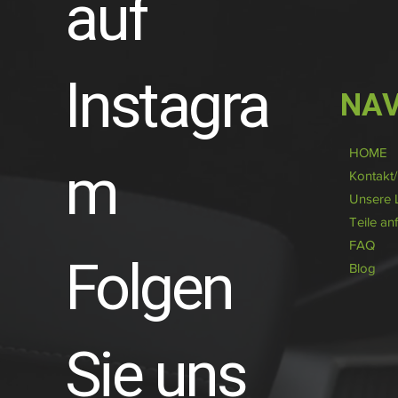
auf
Instagra
NAV
HOME
m
Kontakt
Unsere 
Teile an
FAQ
Folgen
Blog
Sie uns