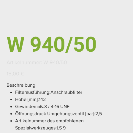
W 940/50
Artikelnummer:
Artikelnummer:
W 940/50
W
940/50
Preis
15,00 €
Beschreibung
Filterausführung:Anschraubfilter
Höhe [mm]:142
Gewindemaß:3 / 4-16 UNF
Öffnungsdruck Umgehungsventil [bar]:2,5
Artikelnummer des empfohlenen
Spezialwerkzeuges:LS 9