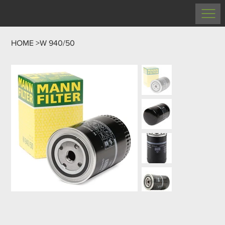
HOME
>
W 940/50