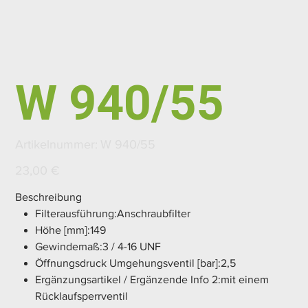
W 940/55
Artikelnummer:
Artikelnummer:
W 940/55
W
940/55
Preis
23,00 €
Beschreibung
Filterausführung:Anschraubfilter
Höhe [mm]:149
Gewindemaß:3 / 4-16 UNF
Öffnungsdruck Umgehungsventil [bar]:2,5
Ergänzungsartikel / Ergänzende Info 2:mit einem
Rücklaufsperrventil