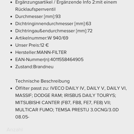
Ergänzungsartikel / Ergänzende Info 2:mit einem
Rücklaufsperrventil
Durchmesser [mm]:93
Dichtringinnendurchmesser [mm]:63
Dichtringaußendurchmesser [mm]:72
Artikelnummer:W 940/69
Unser Preis:12 €
Hersteller:MANN-FILTER
EAN-Nummer(n):4011558464905
Zustand:Brandneu
Technische Beschreibung
Ölfilter passt zu: IVECO DAILY IV, DAILY V, DAILY VI,
MASSIF; DODGE RAM; IRISBUS DAILY TOURYS;
MITSUBISHI CANTER (FB7, FB8, FE7, FE8) VII;
MULTICAR FUMO; TEMSA PRESTIJ 3.0CNG/3.0D
08.05-
Anzahl