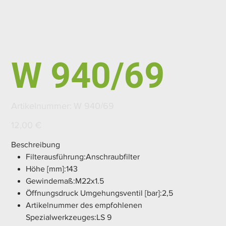
W 940/69
Artikelnummer:
Artikelnummer:
W 940/69
W
940/69
Preis
12,00 €
Beschreibung
Filterausführung:Anschraubfilter
Höhe [mm]:143
Gewindemaß:M22x1.5
Öffnungsdruck Umgehungsventil [bar]:2,5
Artikelnummer des empfohlenen
Spezialwerkzeuges:LS 9