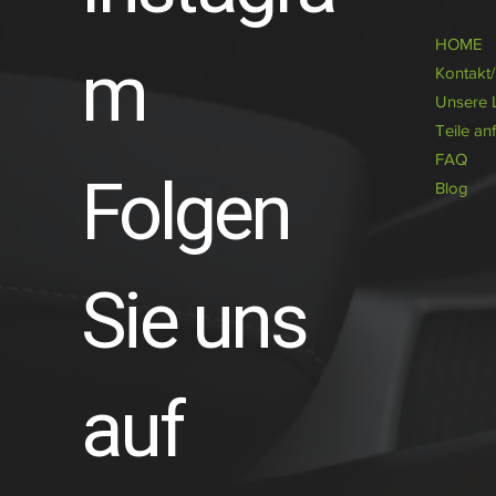
HOME
m
Kontakt
Unsere 
Teile an
FAQ
Folgen
Blog
Sie uns
auf