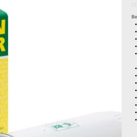
Prei
13
Be