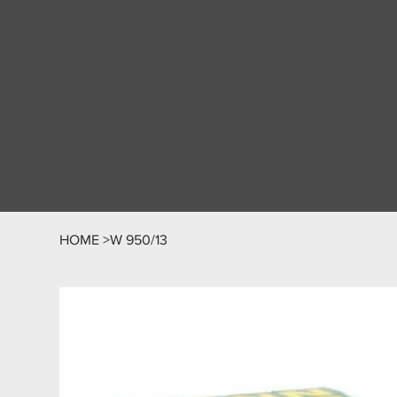
HOME
>
W 950/13