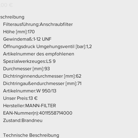
s
,00 €
schreibung
Filterausführung:Anschraubfilter
Höhe [mm]:170
Gewindemaß:1-12 UNF
Öffnungsdruck Umgehungsventil [bar]:1,2
Artikelnummer des empfohlenen
Spezialwerkzeuges:LS 9
Durchmesser [mm]:93
Dichtringinnendurchmesser [mm]:62
Dichtringaußendurchmesser [mm]:71
Artikelnummer:W 950/13
Unser Preis:13 €
Hersteller:MANN-FILTER
EAN-Nummer(n):4011558714000
Zustand:Brandneu
Technische Beschreibung