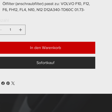
Ölfilter (anschraubfilter) passt zu: VOLVO F10, F12,
F6, FH12, FL4, N10, N12 D12A340-TD60C 01.73-
zahl
In den Warenkorb
Sofortkauf