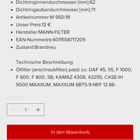
Dichtringinnendurchmesser [mm]:62
Dichtringaußendurchmesser [mm]:71
Artikelnummer:W 950/18
Unser Preis:12 €
Hersteller:MANN-FILTER
EAN-Nummer(n):4011558717209
Zustand:Brandneu
Technische Beschreibung
Ölfilter (anschraubfilter) passt zu: DAF 45, 55, F 1000,
F 600, F 800, SB; KAMAZ 4308, 43255; CASE IH
5000 MAXXUM, MAXXUM 6BT5.9-NEF 12.86-
Anzahl
In den Warenkorb