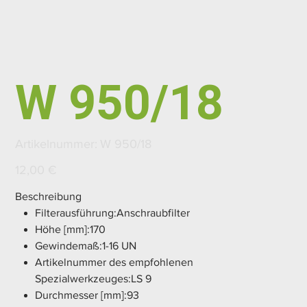
W 950/18
Artikelnummer:
Artikelnummer:
W 950/18
W
950/18
Preis
12,00 €
Beschreibung
Filterausführung:Anschraubfilter
Höhe [mm]:170
Gewindemaß:1-16 UN
Artikelnummer des empfohlenen
Spezialwerkzeuges:LS 9
Durchmesser [mm]:93