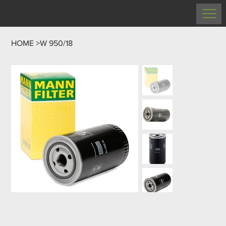
HOME
>
W 950/18